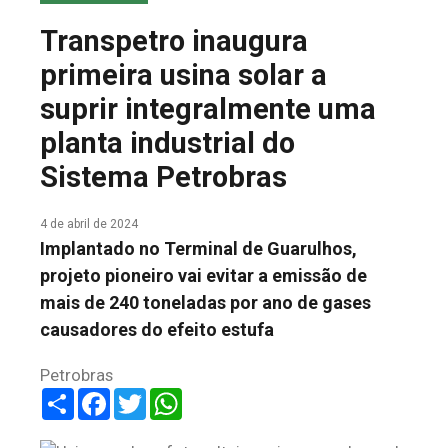
COLUNA DO MEIO
Transpetro inaugura
FALE CONOSCO
primeira usina solar a
suprir integralmente uma
planta industrial do
Sistema Petrobras
4 de abril de 2024
Implantado no Terminal de Guarulhos,
projeto pioneiro vai evitar a emissão de
mais de 240 toneladas por ano de gases
causadores do efeito estufa
Petrobras
Share
Facebook
Twitter
WhatsApp