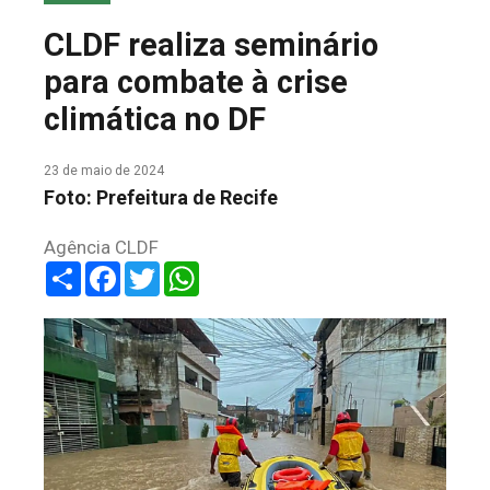
COLUNA DO MEIO
CLDF realiza seminário
FALE CONOSCO
para combate à crise
climática no DF
23 de maio de 2024
Foto: Prefeitura de Recife
Agência CLDF
Share
Facebook
Twitter
WhatsApp