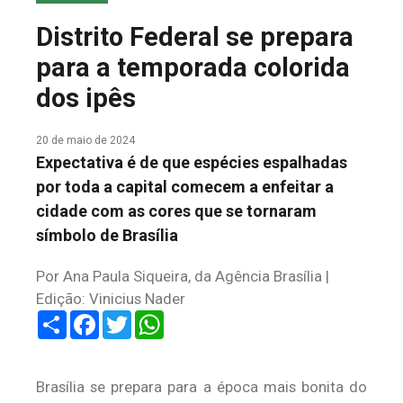
COLUNA DO MEIO
Distrito Federal se prepara
FALE CONOSCO
para a temporada colorida
dos ipês
20 de maio de 2024
Expectativa é de que espécies espalhadas
por toda a capital comecem a enfeitar a
cidade com as cores que se tornaram
símbolo de Brasília
Por Ana Paula Siqueira, da Agência Brasília |
Edição: Vinicius Nader
Share
Facebook
Twitter
WhatsApp
Brasília se prepara para a época mais bonita do