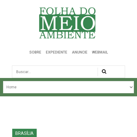
Folha do Meio Ambiente
SOBRE
EXPEDIENTE
ANUNCIE
WEBMAIL
Busca
NOSSA HISTÓRIA
ÚLTIMAS NOTÍCIAS
EDIÇÃO DO MÊS
EDIÇÕES ANTERIORES
BRASÍLIA