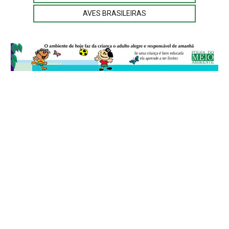
AVES BRASILEIRAS
© 2026
Folha do Meio Ambiente
é uma publicação da Folha do Meio
Ambiente Cultura Viva Editora Ltda
SRTV Sul, Quadra 701 Conjunto D, Bloco A, Sala 717 - CEP 70.340-000 -
Asa Sul - Brasília/DF - Brasil.