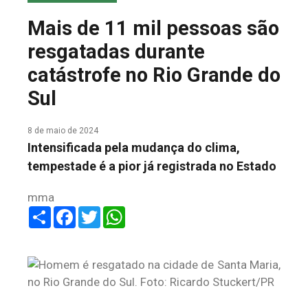
COLUNA DO MEIO
Mais de 11 mil pessoas são
FALE CONOSCO
resgatadas durante
catástrofe no Rio Grande do
Sul
8 de maio de 2024
Intensificada pela mudança do clima,
tempestade é a pior já registrada no Estado
mma
Share
Facebook
Twitter
WhatsApp