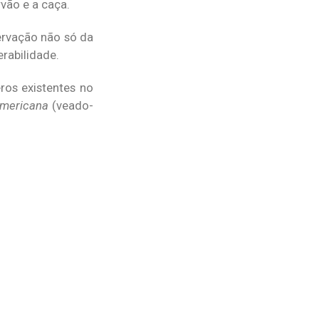
rvão e a caça.
ervação não só da
rabilidade.
eros existentes no
mericana
(veado-