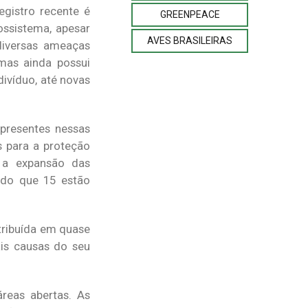
egistro recente é
GREENPEACE
ossistema, apesar
AVES BRASILEIRAS
iversas ameaças
 mas ainda possui
ivíduo, até novas
presentes nessas
s para a proteção
 a expansão das
ndo que 15 estão
tribuída em quase
ais causas do seu
reas abertas. As