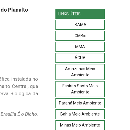
do Planalto
LINKS ÚTEIS
IBAMA
ICMBio
MMA
ÁGUA
Amazonas Meio
Ambiente
fica instalada no
alto Central, que
Espírito Santo Meio
Ambiente
rva Biológica da
Paraná Meio Ambiente
o
Brasília É o Bicho
.
Bahia Meio Ambiente
Minas Meio Ambiente