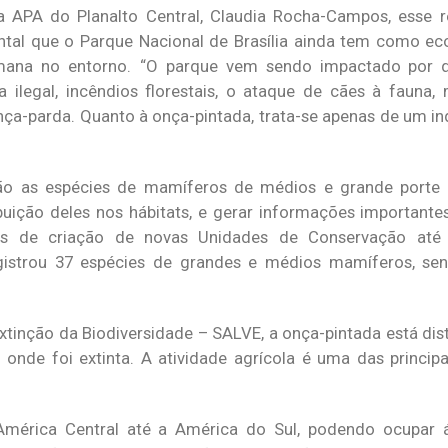
a APA do Planalto Central, Claudia Rocha-Campos, esse r
ntal que o Parque Nacional de Brasília ainda tem como ec
mana no entorno. “O parque vem sendo impactado por d
ilegal, incêndios florestais, o ataque de cães à fauna,
ça-parda. Quanto à onça-pintada, trata-se apenas de um ind
são as espécies de mamíferos de médios e grande porte 
uição deles nos hábitats, e gerar informações importante
os de criação de novas Unidades de Conservação até
egistrou 37 espécies de grandes e médios mamíferos, se
tinção da Biodiversidade – SALVE, a onça-pintada está dis
nde foi extinta. A atividade agrícola é uma das princip
mérica Central até a América do Sul, podendo ocupar á