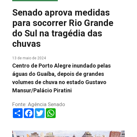
COLUNA DO MEIO
Senado aprova medidas
FALE CONOSCO
para socorrer Rio Grande
do Sul na tragédia das
chuvas
13 de maio de 2024
Centro de Porto Alegre inundado pelas
águas do Guaíba, depois de grandes
volumes de chuva no estado Gustavo
Mansur/Palácio Piratini
Fonte: Agência Senado
Share
Facebook
Twitter
WhatsApp