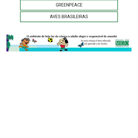
GREENPEACE
AVES BRASILEIRAS
© 2026
Folha do Meio Ambiente
é uma publicação da Folha do Meio
Ambiente Cultura Viva Editora Ltda
SRTV Sul, Quadra 701 Conjunto D, Bloco A, Sala 717 - CEP 70.340-000 -