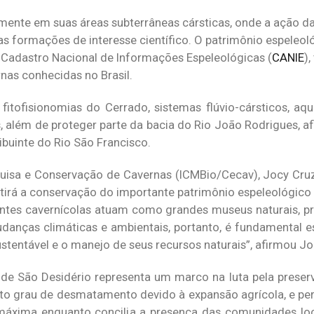
lmente em suas áreas subterrâneas cársticas, onde a ação d
as formações de interesse científico. O patrimônio espeleol
o Cadastro Nacional de Informações Espeleológicas (
CANIE
)
as conhecidas no Brasil.
fitofisionomias do Cerrado, sistemas flúvio-cársticos, aq
s, além de proteger parte da bacia do Rio João Rodrigues, a
ibuinte do Rio São Francisco.
isa e Conservação de Cavernas (ICMBio/Cecav), Jocy Cruz
tirá a conservação do importante patrimônio espeleológico e
entes cavernícolas atuam como grandes museus naturais, p
udanças climáticas e ambientais, portanto, é fundamental 
tentável e o manejo de seus recursos naturais”, afirmou Jo
de São Desidério representa um marco na luta pela prese
lto grau de desmatamento devido à expansão agrícola, e per
 máxima enquanto concilia a presença das comunidades lo