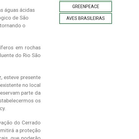
GREENPEACE
as águas ácidas
ógico de São
AVES BRASILEIRAS
, tornando o
uíferos em rochas
fluente do Rio São
, esteve presente
xistente no local
reservam parte da
estabelecermos os
cy.
rvação do Cerrado
mitirá a proteção
cais, que poderão