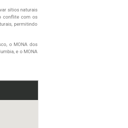
r sítios naturais
o conflite com os
urais, permitindo
isco, o MONA dos
olumbia, e o MONA