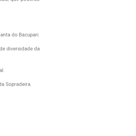
ganta do Bacupari.
de diversidade da
l.
da Sopradeira.