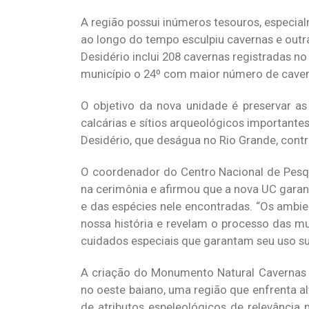
A região possui inúmeros tesouros, especia
ao longo do tempo esculpiu cavernas e outr
Desidério inclui 208 cavernas registradas n
município o 24º com maior número de cavern
O objetivo da nova unidade é preservar as 
calcárias e sítios arqueológicos importante
Desidério, que deságua no Rio Grande, contr
O coordenador do Centro Nacional de Pesqu
na cerimônia e afirmou que a nova UC garan
e das espécies nele encontradas. “Os ambi
nossa história e revelam o processo das m
cuidados especiais que garantam seu uso sus
A criação do Monumento Natural Cavernas 
no oeste baiano, uma região que enfrenta a
de atributos espeleológicos de relevância