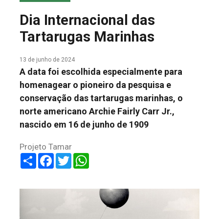
COLUNA DO MEIO
Dia Internacional das
FALE CONOSCO
Tartarugas Marinhas
13 de junho de 2024
A data foi escolhida especialmente para
homenagear o pioneiro da pesquisa e
conservação das tartarugas marinhas, o
norte americano Archie Fairly Carr Jr.,
nascido em 16 de junho de 1909
Projeto Tamar
Share
Facebook
Twitter
WhatsApp