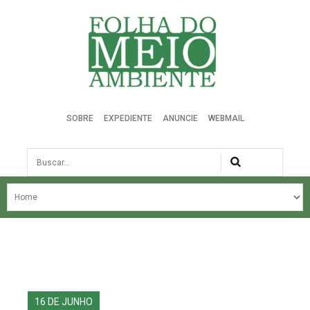
Folha do Meio Ambiente
SOBRE
EXPEDIENTE
ANUNCIE
WEBMAIL
Busca
NOSSA HISTÓRIA
ÚLTIMAS NOTÍCIAS
EDIÇÃO DO MÊS
EDIÇÕES ANTERIORES
16 DE JUNHO