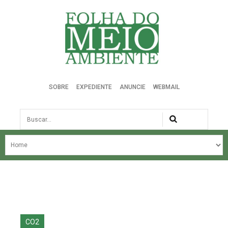
Folha do Meio Ambiente
SOBRE
EXPEDIENTE
ANUNCIE
WEBMAIL
Busca
NOSSA HISTÓRIA
ÚLTIMAS NOTÍCIAS
EDIÇÃO DO MÊS
EDIÇÕES ANTERIORES
CO2