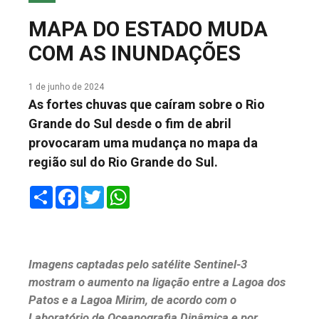
COLUNA DO MEIO
MAPA DO ESTADO MUDA
FALE CONOSCO
COM AS INUNDAÇÕES
1 de junho de 2024
As fortes chuvas que caíram sobre o Rio
Grande do Sul desde o fim de abril
provocaram uma mudança no mapa da
região sul do Rio Grande do Sul.
Share
Facebook
Twitter
WhatsApp
Imagens captadas pelo satélite Sentinel-3
mostram o aumento na ligação entre a Lagoa dos
Patos e a Lagoa Mirim, de acordo com o
Laboratório de Oceanografia Dinâmica e por