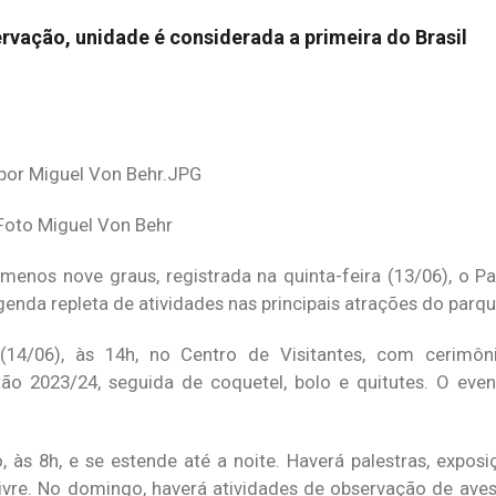
vação, unidade é considerada a primeira do Brasil
– Foto Miguel Von Behr
enos nove graus, registrada na quinta-feira (13/06), o P
nda repleta de atividades nas principais atrações do parqu
4/06), às 14h, no Centro de Visitantes, com cerimôn
ão 2023/24, seguida de coquetel, bolo e quitutes. O even
s 8h, e se estende até a noite. Haverá palestras, exposiç
 livre. No domingo, haverá atividades de observação de ave