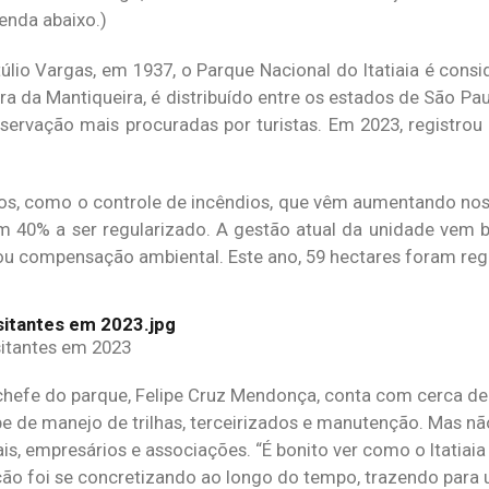
enda abaixo.)
úlio Vargas, em 1937, o Parque Nacional do Itatiaia é consi
ra da Mantiqueira, é distribuído entre os estados de São Pau
ervação mais procuradas por turistas. Em 2023, registrou 
os, como o controle de incêndios, que vêm aumentando nos 
em 40% a ser regularizado. A gestão atual da unidade vem 
ou compensação ambiental. Este ano, 59 hectares foram reg
isitantes em 2023
 chefe do parque, Felipe Cruz Mendonça, conta com cerca de 
ipe de manejo de trilhas, terceirizados e manutenção. Mas n
cais, empresários e associações. “É bonito ver como o Itatiai
ão foi se concretizando ao longo do tempo, trazendo para 