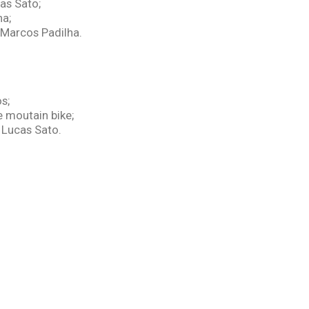
as Sato;
a;
Marcos Padilha.
s;
e moutain bike;
 Lucas Sato.