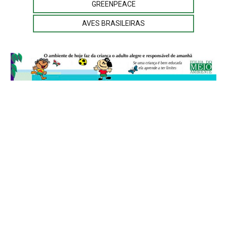
GREENPEACE
AVES BRASILEIRAS
© 2026
Folha do Meio Ambiente
é uma publicação da Folha do Meio
Ambiente Cultura Viva Editora Ltda
SRTV Sul, Quadra 701 Conjunto D, Bloco A, Sala 717 - CEP 70.340-000 -