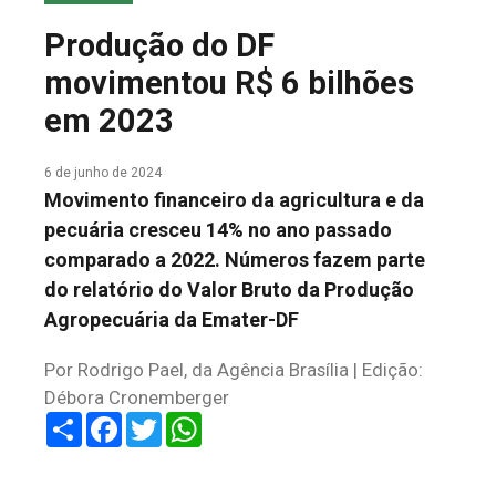
COLUNA DO MEIO
Produção do DF
FALE CONOSCO
movimentou R$ 6 bilhões
em 2023
6 de junho de 2024
Movimento financeiro da agricultura e da
pecuária cresceu 14% no ano passado
comparado a 2022. Números fazem parte
do relatório do Valor Bruto da Produção
Agropecuária da Emater-DF
Por Rodrigo Pael, da Agência Brasília | Edição:
Débora Cronemberger
Share
Facebook
Twitter
WhatsApp