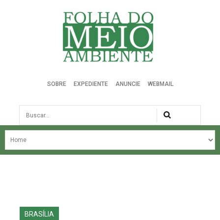
Folha do Meio Ambiente
SOBRE
EXPEDIENTE
ANUNCIE
WEBMAIL
Busca
NOSSA HISTÓRIA
ÚLTIMAS NOTÍCIAS
EDIÇÃO DO MÊS
EDIÇÕES ANTERIORES
BRASÍLIA