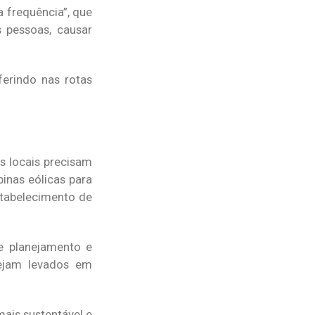
 frequência”, que
s pessoas, causar
ferindo nas rotas
s locais precisam
inas eólicas para
stabelecimento de
e planejamento e
sejam levados em
ais sustentável e