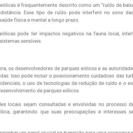
 eólicas é frequentemente descrito como um “ruído de baixa
distância. Esse tipo de ruído pode interferir no sono da
saúde física e mental a longo prazo.
eólicas pode ter impactos negativos na fauna local, inter
sistemas sensíveis.
ra, os desenvolvedores de parques eólicos e as autoridade
s. Isso pode incluir o posicionamento cuidadoso das turb
idenciais, o uso de tecnologias de redução de ruído e o e
desenvolvimento de parques eólicos.
es locais sejam consultadas e envolvidas no processo d
ólica, garantindo que suas preocupações e interesses 
mpenhar um papel crucial na transição para uma economia m