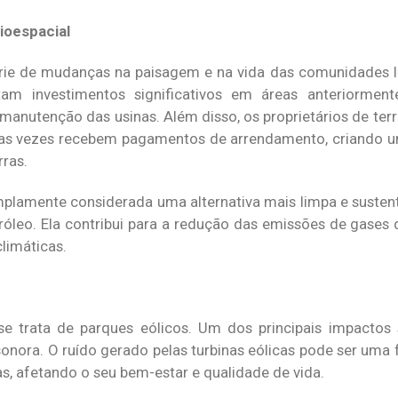
ioespacial
rie de mudanças na paisagem e na vida das comunidades l
am investimentos significativos em áreas anteriormente
manutenção das usinas. Além disso, os proprietários de te
itas vezes recebem pagamentos de arrendamento, criando 
rras.
mplamente considerada uma alternativa mais limpa e sustent
róleo. Ela contribui para a redução das emissões de gases 
limáticas.
e trata de parques eólicos. Um dos principais impactos 
onora. O ruído gerado pelas turbinas eólicas pode ser uma f
s, afetando o seu bem-estar e qualidade de vida.