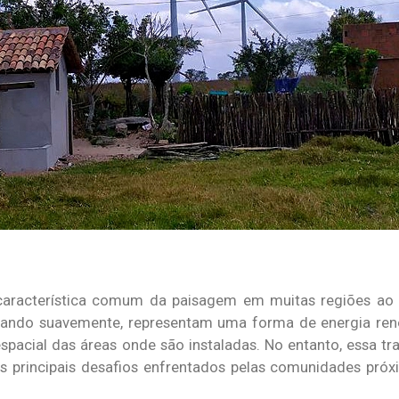
 característica comum da paisagem em muitas regiões ao
girando suavemente, representam uma forma de energia re
espacial das áreas onde são instaladas. No entanto, essa 
s principais desafios enfrentados pelas comunidades pró