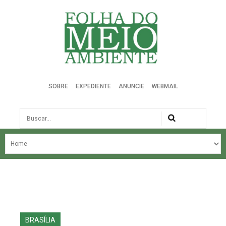
Folha do Meio Ambiente
SOBRE
EXPEDIENTE
ANUNCIE
WEBMAIL
Busca
NOSSA HISTÓRIA
ÚLTIMAS NOTÍCIAS
EDIÇÃO DO MÊS
EDIÇÕES ANTERIORES
BRASÍLIA