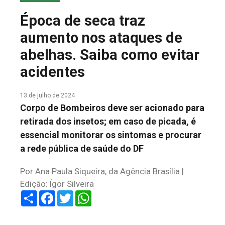
COLUNA DO MEIO
Época de seca traz
FALE CONOSCO
aumento nos ataques de
abelhas. Saiba como evitar
acidentes
13 de julho de 2024
Corpo de Bombeiros deve ser acionado para
retirada dos insetos; em caso de picada, é
essencial monitorar os sintomas e procurar
a rede pública de saúde do DF
Por Ana Paula Siqueira, da Agência Brasília |
Edição: Ígor Silveira
Share
Facebook
Twitter
WhatsApp