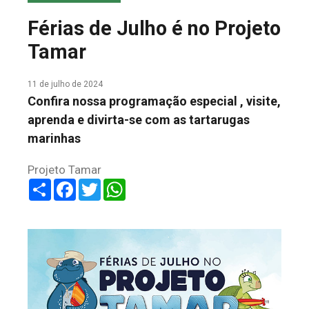
COLUNA DO MEIO
Férias de Julho é no Projeto
FALE CONOSCO
Tamar
11 de julho de 2024
Confira nossa programação especial , visite,
aprenda e divirta-se com as tartarugas
marinhas
Projeto Tamar
Share
Facebook
Twitter
WhatsApp