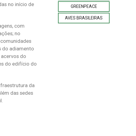
as no início de
GREENPEACE
AVES BRASILEIRAS
ragens, com
ações; no
as comunidades
es do adiamento
s acervos do
s do edifício do
fraestrutura da
 além das sedes
l.