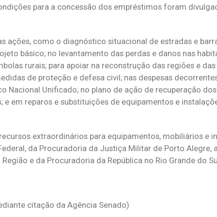
condições para a concessão dos empréstimos foram divulgad
s ações, como o diagnóstico situacional de estradas e bar
jeto básico; no levantamento das perdas e danos nas habit
mbolas rurais; para apoiar na reconstrução das regiões e d
medidas de proteção e defesa civil; nas despesas decorrent
co Nacional Unificado; no plano de ação de recuperação do
; e em reparos e substituições de equipamentos e instalaçõe
ecursos extraordinários para equipamentos, mobiliários e in
Federal, da Procuradoria da Justiça Militar de Porto Alegre,
 Região e da Procuradoria da República no Rio Grande do Su
diante citação da Agência Senado)