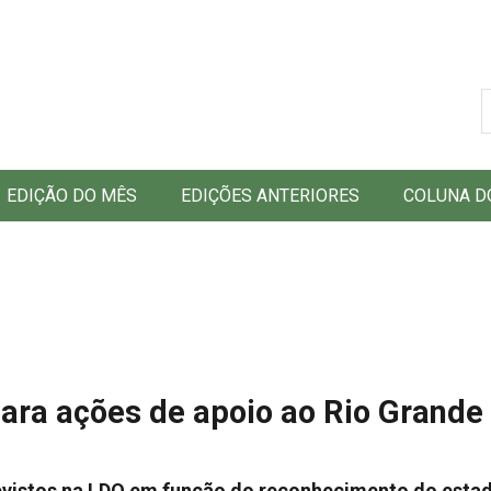
B
EDIÇÃO DO MÊS
EDIÇÕES ANTERIORES
COLUNA D
ara ações de apoio ao Rio Grande 
revistos na LDO em função do reconhecimento do esta