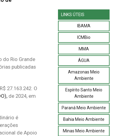
LINKS ÚTEIS
IBAMA
ICMBio
MMA
ão do Rio Grande
ÁGUA
órias publicadas
Amazonas Meio
Ambiente
R$ 27.163.242. O
Espírito Santo Meio
DO),
de 2024, em
Ambiente
Paraná Meio Ambiente
dinário é
Bahia Meio Ambiente
perações
Minas Meio Ambiente
acional de Apoio