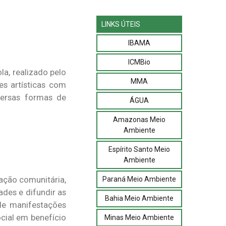
LINKS ÚTEIS
IBAMA
ICMBio
a, realizado pelo
MMA
es artísticas com
iversas formas de
ÁGUA
Amazonas Meio
Ambiente
Espírito Santo Meio
Ambiente
ação comunitária,
Paraná Meio Ambiente
ades e difundir as
Bahia Meio Ambiente
 de manifestações
ocial em benefício
Minas Meio Ambiente