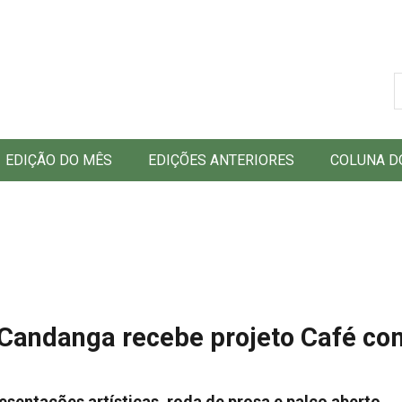
B
EDIÇÃO DO MÊS
EDIÇÕES ANTERIORES
COLUNA D
Candanga recebe projeto Café co
esentações artísticas, roda de prosa e palco aberto