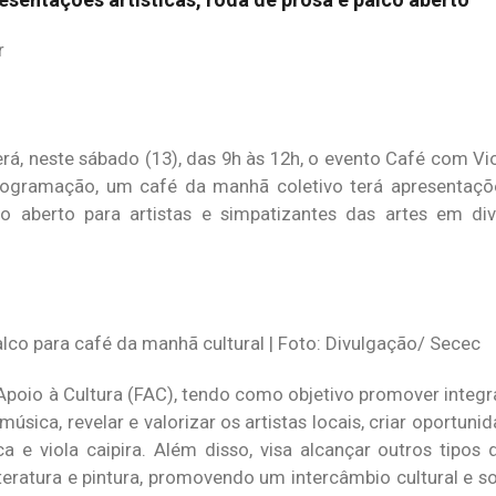
r
 neste sábado (13), das 9h às 12h, o evento Café com Viol
 programação, um café da manhã coletivo terá apresentaçõ
lco aberto para artistas e simpatizantes das artes em d
co para café da manhã cultural | Foto: Divulgação/ Secec
poio à Cultura (FAC), tendo como objetivo promover integr
sica, revelar e valorizar os artistas locais, criar oportunid
a e viola caipira. Além disso, visa alcançar outros tipos
iteratura e pintura, promovendo um intercâmbio cultural e s