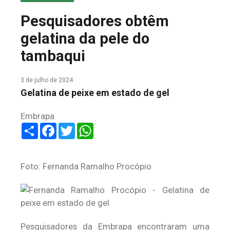
COLUNA DO MEIO
Pesquisadores obtêm
FALE CONOSCO
gelatina da pele do
tambaqui
3 de julho de 2024
Gelatina de peixe em estado de gel
Embrapa
Share
Facebook
Twitter
WhatsApp
Foto: Fernanda Ramalho Procópio
Pesquisadores da Embrapa encontraram uma