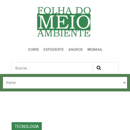
Folha do Meio Ambiente
SOBRE
EXPEDIENTE
ANUNCIE
WEBMAIL
Busca
NOSSA HISTÓRIA
ÚLTIMAS NOTÍCIAS
EDIÇÃO DO MÊS
EDIÇÕES ANTERIORES
TECNOLOGIA