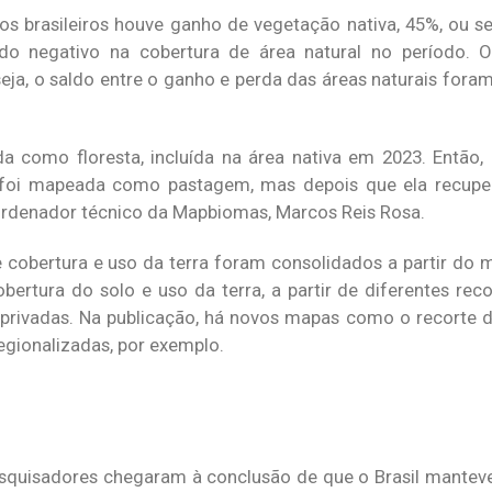
os brasileiros houve ganho de vegetação nativa, 45%, ou s
ldo negativo na cobertura de área natural no período. 
seja, o saldo entre o ganho e perda das áreas naturais for
da como floresta, incluída na área nativa em 2023. Então, 
oi mapeada como pastagem, mas depois que ela recupera
ordenador técnico da Mapbiomas, Marcos Reis Rosa.
cobertura e uso da terra foram consolidados a partir do
rtura do solo e uso da terra, a partir de diferentes recor
 privadas. Na publicação, há novos mapas como o recorte de
egionalizadas, por exemplo.
esquisadores chegaram à conclusão de que o Brasil mantev