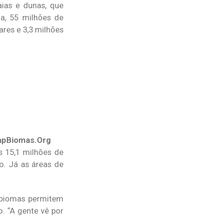
aias e dunas, que
a, 55 milhões de
res e 3,3 milhões
pBiomas.Org
s 15,1 milhões de
o. Já as áreas de
pbiomas permitem
. “A gente vê por