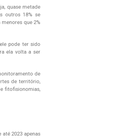
eja, quase metade
Os outros 18% se
am menores que 2%
ele pode ter sido
 ela volta a ser
 monitoramento de
tes de território,
 fitofisionomias,
e até 2023 apenas