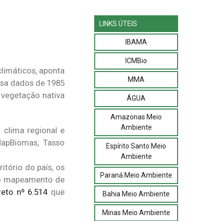
LINKS ÚTEIS
IBAMA
ICMBio
limáticos, aponta
MMA
isa dados de 1985
a vegetação nativa
ÁGUA
Amazonas Meio
Ambiente
 clima regional e
MapBiomas, Tasso
Espírito Santo Meio
Ambiente
itório do país, os
Paraná Meio Ambiente
 o mapeamento de
eto nº 6.514
que
Bahia Meio Ambiente
Minas Meio Ambiente