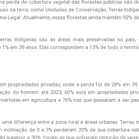
na perda de cobertura vegetal das florestas públicas não de
 uso da terra, como Unidades de Conservação, Terras Indíg
ia Legal. Atualmente, essas florestas ainda mantêm 92% de
 Terras Indígenas são as áreas mais preservadas no país
 1% em 39 anos. Elas correspondem a 13% de todo o territór
em propriedades privadas, onde a perda foi de 28% em 39 
a ação do homem até 2023, 60% está em propriedades pri
vertidas em agricultura e 76% nas que passaram a ser pa
 uma diferença entre a zona rural e áreas urbanas. Terras 
 inclinação de 0 a 3% perderam 20% de sua cobertura nat
ção superior a 30%, foram as que sofreram redução da vege