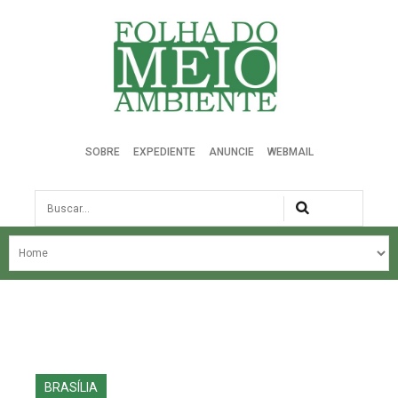
Folha do Meio Ambiente
SOBRE
EXPEDIENTE
ANUNCIE
WEBMAIL
Busca
NOSSA HISTÓRIA
ÚLTIMAS NOTÍCIAS
EDIÇÃO DO MÊS
EDIÇÕES ANTERIORES
BRASÍLIA