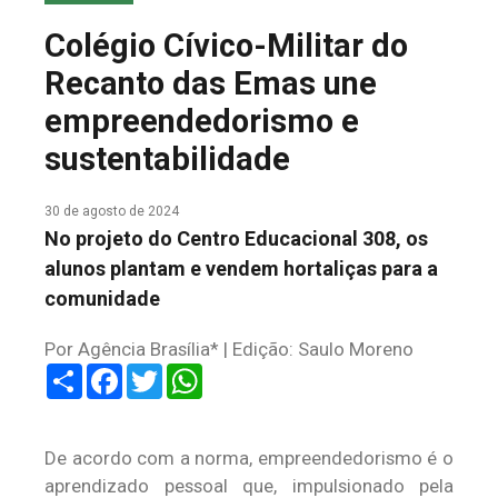
COLUNA DO MEIO
Colégio Cívico-Militar do
FALE CONOSCO
Recanto das Emas une
empreendedorismo e
sustentabilidade
30 de agosto de 2024
No projeto do Centro Educacional 308, os
alunos plantam e vendem hortaliças para a
comunidade
Por Agência Brasília* | Edição: Saulo Moreno
Share
Facebook
Twitter
WhatsApp
De acordo com a norma, empreendedorismo é o
aprendizado pessoal que, impulsionado pela