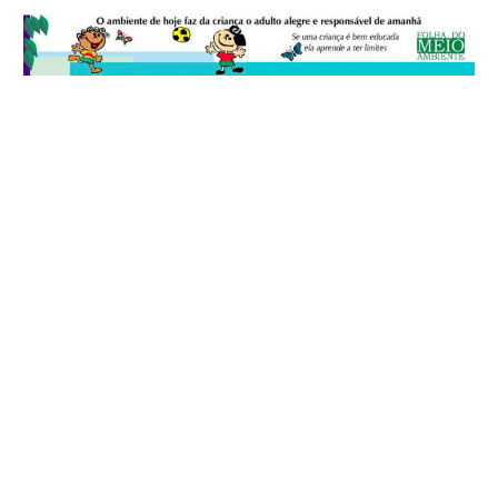
© 2026
Folha do Meio Ambiente
é uma publicação da Folha do Meio
Ambiente Cultura Viva Editora Ltda
SRTV Sul, Quadra 701 Conjunto D, Bloco A, Sala 717 - CEP 70.340-000 -
Asa Sul - Brasília/DF - Brasil.
EXPEDIENTE
ANUNCIE
WEBMAIL
FACEBOOK