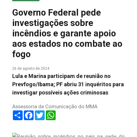
COLUNA DO MEIO
Governo Federal pede
FALE CONOSCO
investigações sobre
incêndios e garante apoio
aos estados no combate ao
fogo
26 de agosto de 2024
Lula e Marina participam de reunião no
Prevfogo/Ibama; PF abriu 31 inquéritos para
investigar possíveis ações criminosas
Assessoria de Comunicação do MMA
Share
Facebook
Twitter
WhatsApp