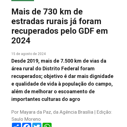
COLUNA DO MEIO
Mais de 730 km de
FALE CONOSCO
estradas rurais já foram
recuperados pelo GDF em
2024
15 de agosto de 2024
Desde 2019, mais de 7.500 km de vias da
área rural do Distrito Federal foram
recuperados; objetivo é dar mais dignidade
e qualidade de vida à população do campo,
além de melhorar o escoamento de
importantes culturas do agro
Por Mayara da Paz, da Agência Brasília | Edição:
Saulo Moreno
Share
Facebook
Twitter
WhatsApp