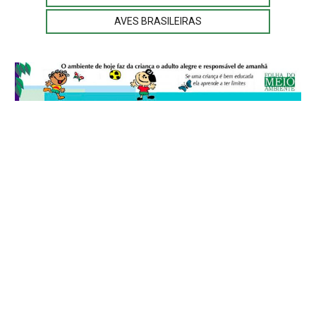
AVES BRASILEIRAS
© 2026
Folha do Meio Ambiente
é uma publicação da Folha do Meio
Ambiente Cultura Viva Editora Ltda
SRTV Sul, Quadra 701 Conjunto D, Bloco A, Sala 717 - CEP 70.340-000 -