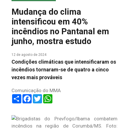
COLUNA DO MEIO
Mudança do clima
FALE CONOSCO
intensificou em 40%
incêndios no Pantanal em
junho, mostra estudo
12 de agosto de 2024
Condições climáticas que intensificaram os
incêndios tornaram-se de quatro a cinco
vezes mais prováveis
Comunicação do MMA
Share
Facebook
Twitter
WhatsApp