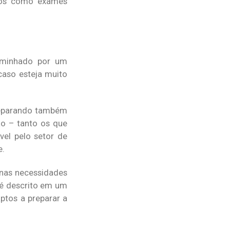
rsos como exames
caminhado por um
caso esteja muito
 separando também
ão – tanto os que
vel pelo setor de
e.
nas necessidades
 é descrito em um
ptos a preparar a