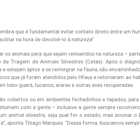
lembra que é fundamental evitar contato direto entre um h
ilitar na hora de devolvê-lo à natureza”
itar os animais para que sejam reinseridos na natureza – par
o de Triagem de Animais Silvestres (Cetas). Após o diagnó
 e estejam aptos a se reintegrar na fauna, são encaminhad
icos que já foram atendidos pelo Hfaus e retornaram ao habi
 lobo-guará, tucanos, araras e outras aves recuperadas.
tão cobertos ou em ambientes fechadinhos e tapados, para 
stumem com a gente – inclusive a gente sempre recomend
um animal silvestre, seja qual for o estado, mas acionar 
eta”, aponta Thiago Marques. “Dessa forma, buscamos sempre 