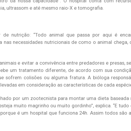
entro da nossa capacidade”. O hospital conta com recu
ogia, ultrassom e até mesmo raio-X e tomografia.
or de nutrição: “Todo animal que passa por aqui é en
 nas necessidades nutricionais de como o animal chega, 
 animais e evitar a convivência entre predadores e presas,
ecebe um tratamento diferente, de acordo com sua condiç
e sofrem colisões ou alguma fratura. A bióloga responsá
 levadas em consideração as características de cada espéci
nhado por um zootecnista para montar uma dieta baseada 
esteja muito magrinho ou muito gordinho”, explica. “E tudo
porque é um hospital que funciona 24h. Assim todos são a