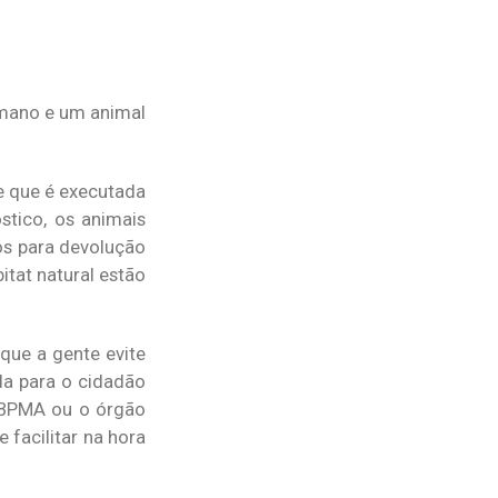
umano e um animal
te que é executada
stico, os animais
os para devolução
tat natural estão
que a gente evite
a para o cidadão
o BPMA ou o órgão
facilitar na hora