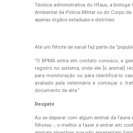
Técnica administrativa do Hfaus, a biólog
Ambiental da Polícia Militar ou do Corpo d
apenas órgãos estaduais e distritais.
Até um filhote de saruê faz parte da “popula
“O BPMA entra em contato conosco, a gente
registro no sistema, onde ele [o animal] 
para monitoração ou para identificá-lo ca
avaliado pela veterinária e começar o tr
documento de alta.”
Resgate
Ao se deparar com algum animal da fauna si
filhotes -, o melhor a fazer é entrar em con
animais silvestres que não apresentam fer