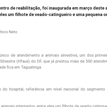
tro de reabilitação, foi inaugurada em março deste 
 eles um filhote de veado-catingueiro e uma pequena 
Chico Neto
ico de atendimento a animais silvestres, um dos primeir
 Silvestre (Hfaus) do DF, que já prestou mais de 500 atend
ade fica em Taguatinga.
 do hospital, referência em nível nacional do segmento 
nimais internados, entre eles um filhote de veado-catingue