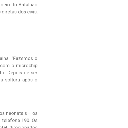
 meio do Batalhão
iretas dos civis,
talha. “Fazemos o
e com o microchip
to. Depois de ser
ra soltura após o
os neonatais – os
o telefone 190. Os
tal, direcionados