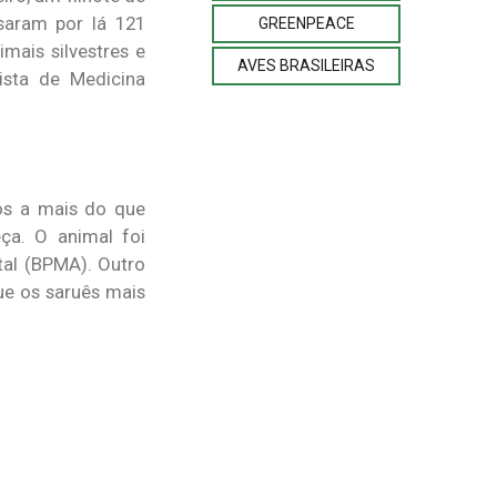
saram por lá 121
GREENPEACE
mais silvestres e
AVES BRASILEIRAS
ista de Medicina
los a mais do que
ça. O animal foi
tal (BPMA). Outro
e os saruês mais