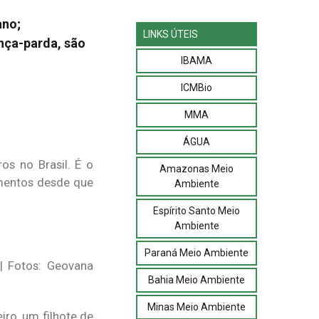
ano;
LINKS ÚTEIS
onça-parda, são
IBAMA
ICMBio
MMA
ÁGUA
os no Brasil. É o
Amazonas Meio
imentos desde que
Ambiente
Espírito Santo Meio
Ambiente
Paraná Meio Ambiente
| Fotos: Geovana
Bahia Meio Ambiente
Minas Meio Ambiente
iro, um filhote de