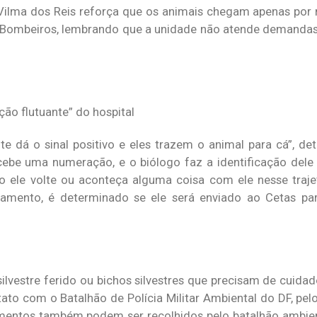
a Vilma dos Reis reforça que os animais chegam apenas por
e Bombeiros, lembrando que a unidade não atende demandas d
ção flutuante” do hospital
 dá o sinal positivo e eles trazem o animal para cá”, de
recebe uma numeração, e o biólogo faz a identificação del
so ele volte ou aconteça alguma coisa com ele nesse traje
atamento, é determinado se ele será enviado ao Cetas pa
lvestre ferido ou bichos silvestres que precisam de cuidad
tato com o Batalhão de Polícia Militar Ambiental do DF, pel
imentos também podem ser recolhidos pelo batalhão ambien