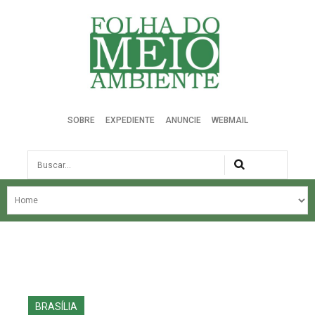
Folha do Meio Ambiente
SOBRE
EXPEDIENTE
ANUNCIE
WEBMAIL
Busca
NOSSA HISTÓRIA
ÚLTIMAS NOTÍCIAS
EDIÇÃO DO MÊS
EDIÇÕES ANTERIORES
BRASÍLIA