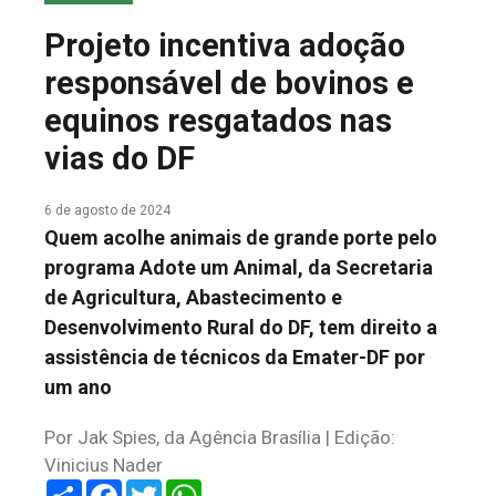
COLUNA DO MEIO
Projeto incentiva adoção
FALE CONOSCO
responsável de bovinos e
equinos resgatados nas
vias do DF
6 de agosto de 2024
Quem acolhe animais de grande porte pelo
programa Adote um Animal, da Secretaria
de Agricultura, Abastecimento e
Desenvolvimento Rural do DF, tem direito a
assistência de técnicos da Emater-DF por
um ano
Por Jak Spies, da Agência Brasília | Edição:
Vinicius Nader
Share
Facebook
Twitter
WhatsApp