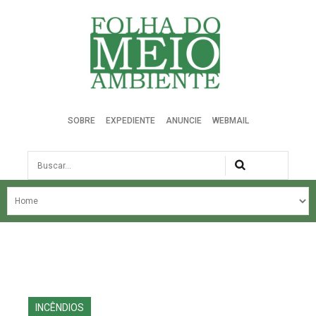
Folha do Meio Ambiente
SOBRE
EXPEDIENTE
ANUNCIE
WEBMAIL
Busca
NOSSA HISTÓRIA
ÚLTIMAS NOTÍCIAS
EDIÇÃO DO MÊS
EDIÇÕES ANTERIORES
INCÊNDIOS