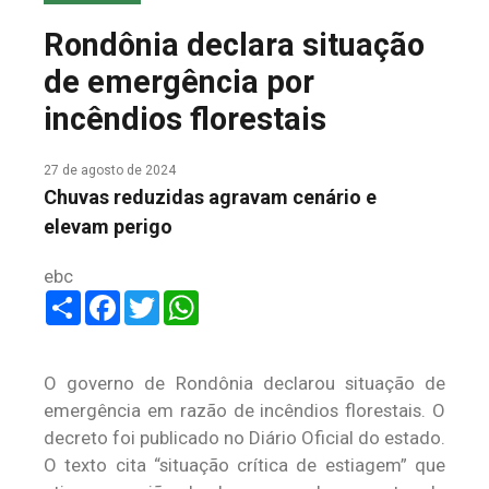
COLUNA DO MEIO
Rondônia declara situação
FALE CONOSCO
de emergência por
incêndios florestais
27 de agosto de 2024
Chuvas reduzidas agravam cenário e
elevam perigo
ebc
Share
Facebook
Twitter
WhatsApp
O governo de Rondônia declarou situação de
emergência em razão de incêndios florestais. O
decreto foi publicado no Diário Oficial do estado.
O texto cita “situação crítica de estiagem” que