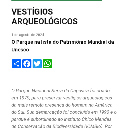
COLUNA DO MEIO
VESTÍGIOS
FALE CONOSCO
ARQUEOLÓGICOS
1 de agosto de 2024
O Parque na lista do Patrimônio Mundial da
Unesco
Share
Facebook
Twitter
WhatsApp
O Parque Nacional Serra da Capivara foi criado
em 1979, para preservar vestígios arqueológicos
da mais remota presença do homem na América
do Sul. Sua demarcação foi concluída em 1990 e o
parque é subordinado ao Instituto Chico Mendes
de Conservação da Biodiversidade (ICMBio). Por