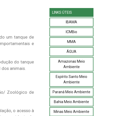
LINKS ÚTEIS
IBAMA
ICMBio
ndo um tanque de
MMA
omportamentais e
ÁGUA
Amazonas Meio
rodução do tanque
Ambiente
 dos animais.
Espírito Santo Meio
Ambiente
ão/ Zoológico de
Paraná Meio Ambiente
Bahia Meio Ambiente
lação, o acesso à
Minas Meio Ambiente