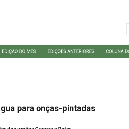
B
EDIÇÃO DO MÊS
EDIÇÕES ANTERIORES
COLUNA D
água para onças-pintadas
ar dos irmãos George e Peter