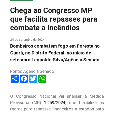
COLUNA DO MEIO
Chega ao Congresso MP
FALE CONOSCO
que facilita repasses para
combate a incêndios
24 de setembro de 2024
Bombeiros combatem fogo em floresta no
Guará, no Distrito Federal, no início de
setembro Leopoldo Silva/Agência Senado
Fonte: Agência Senado
Share
Facebook
Twitter
WhatsApp
O Congresso Nacional vai analisar a Medida
Provisória (MP)
1.259/2024
, que flexibiliza as
regras para repasses financeiros a estados para