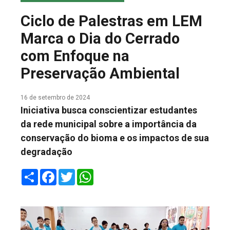
COLUNA DO MEIO
Ciclo de Palestras em LEM
FALE CONOSCO
Marca o Dia do Cerrado
com Enfoque na
Preservação Ambiental
16 de setembro de 2024
Iniciativa busca conscientizar estudantes
da rede municipal sobre a importância da
conservação do bioma e os impactos de sua
degradação
Share
Facebook
Twitter
WhatsApp