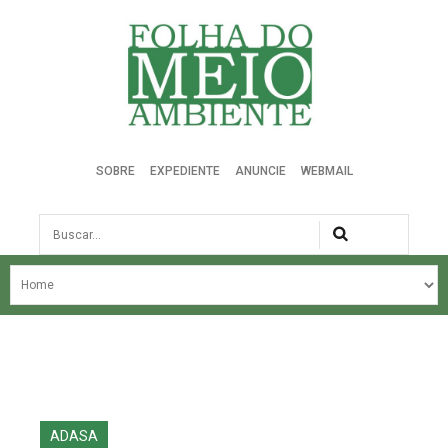
Folha do Meio Ambiente
SOBRE
EXPEDIENTE
ANUNCIE
WEBMAIL
Busca
NOSSA HISTÓRIA
ÚLTIMAS NOTÍCIAS
EDIÇÃO DO MÊS
EDIÇÕES ANTERIORES
ADASA