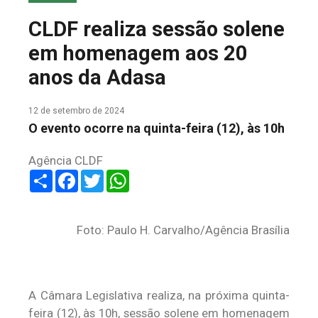
COLUNA DO MEIO
CLDF realiza sessão solene
FALE CONOSCO
em homenagem aos 20
anos da Adasa
12 de setembro de 2024
O evento ocorre na quinta-feira (12), às 10h
Agência CLDF
Share
Facebook
Twitter
WhatsApp
Foto: Paulo H. Carvalho/Agência Brasília
A Câmara Legislativa realiza, na próxima quinta-
feira (12), às 10h, sessão solene em homenagem