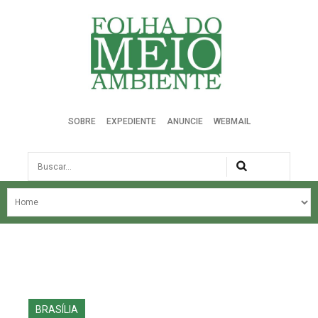
Folha do Meio Ambiente
SOBRE
EXPEDIENTE
ANUNCIE
WEBMAIL
Busca
NOSSA HISTÓRIA
ÚLTIMAS NOTÍCIAS
EDIÇÃO DO MÊS
EDIÇÕES ANTERIORES
BRASÍLIA