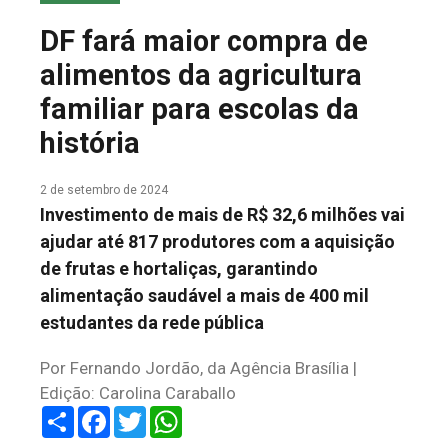
COLUNA DO MEIO
DF fará maior compra de
FALE CONOSCO
alimentos da agricultura
familiar para escolas da
história
2 de setembro de 2024
Investimento de mais de R$ 32,6 milhões vai
ajudar até 817 produtores com a aquisição
de frutas e hortaliças, garantindo
alimentação saudável a mais de 400 mil
estudantes da rede pública
Por Fernando Jordão, da Agência Brasília |
Edição: Carolina Caraballo
Share
Facebook
Twitter
WhatsApp