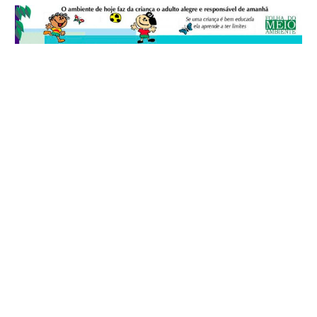
© 2026
Folha do Meio Ambiente
é uma publicação da Folha do Meio
Ambiente Cultura Viva Editora Ltda
SRTV Sul, Quadra 701 Conjunto D, Bloco A, Sala 717 - CEP 70.340-000 -
Asa Sul - Brasília/DF - Brasil.
EXPEDIENTE
ANUNCIE
WEBMAIL
FACEBOOK