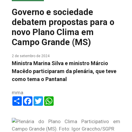
COLUNA DO MEIO
Governo e sociedade
FALE CONOSCO
debatem propostas para o
novo Plano Clima em
Campo Grande (MS)
2 de setembro de 2024
Ministra Marina Silva e ministro Márcio
Macêdo participaram da plenária, que teve
como tema o Pantanal
mma
Share
Facebook
Twitter
WhatsApp