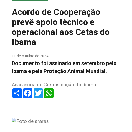
COLUNA DO MEIO
Acordo de Cooperação
FALE CONOSCO
prevê apoio técnico e
operacional aos Cetas do
Ibama
11 de outubro de 2024
Documento foi assinado em setembro pelo
Ibama e pela Proteção Animal Mundial.
Assessoria de Comunicação do Ibama
Share
Facebook
Twitter
WhatsApp