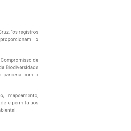
uz, “os registros
 proporcionam o
de Compromisso de
da Biodiversidade
m parceria com o
ão, mapeamento,
ade e permita aos
biental.