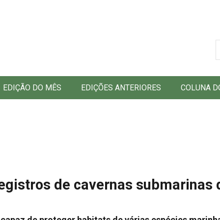
B
EDIÇÃO DO MÊS
EDIÇÕES ANTERIORES
COLUNA D
registros de cavernas submarinas 
capaz de proteger habitats de várias espécies marinh