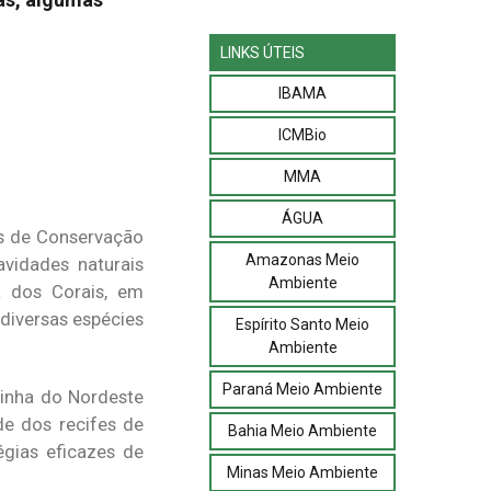
LINKS ÚTEIS
IBAMA
ICMBio
MMA
ÁGUA
es de Conservação
Amazonas Meio
avidades naturais
Ambiente
a dos Corais, em
diversas espécies
Espírito Santo Meio
Ambiente
Paraná Meio Ambiente
inha do Nordeste
de dos recifes de
Bahia Meio Ambiente
égias eficazes de
Minas Meio Ambiente