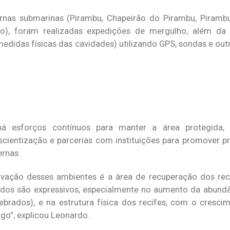
ernas submarinas (Pirambu, Chapeirão do Pirambu, Piramb
ão), foram realizadas expedições de mergulho, além da
edidas físicas das cavidades) utilizando GPS, sondas e ou
 esforços contínuos para manter a área protegida
ientização e parcerias com instituições para promover p
ernas.
vação desses ambientes é a área de recuperação dos reci
ados são expressivos, especialmente no aumento da abund
rtebrados), e na estrutura física dos recifes, com o cresc
ogo”, explicou Leonardo.