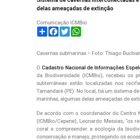
delas ameaçadas de extinção
Comunicação ICMBio
Share
Facebook
Twitter
WhatsApp
Cavernas submarinas – Foto: Thiago Buchian
O
Cadastro Nacional de Informações Espele
da Biodiversidade (ICMBio), recebeu os p
subterrâneas estão localizadas nos reci
Tamandaré (PE). No local, há um sistema de
marinhas, algumas delas ameaçadas de ext
De acordo com o coordenador do Centro Na
(ICMBio/Cepene), Leonardo Messias, “os re
coral e compreender a ecologia da biodiv
conservação e manejo, protegendo os ecoss