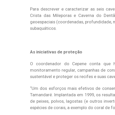
Para descrever e caracterizar as seis cav
Crista das Mileporas e Caverna do Dent
geoespaciais (coordenadas, profundidade, m
subaquáticos.
As iniciativas de proteção
O coordenador do Cepene conta que há
monitoramento regular, campanhas de consc
sustentável e proteger os recifes e suas cav
“Um dos esforços mais efetivos de conser
Tamandaré. Implantada em 1999, os result
de peixes, polvos, lagostas (e outros inve
espécies de corais, a exemplo do coral de f