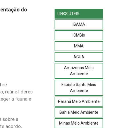
ementação do
LINKS ÚTEIS
IBAMA
ICMBio
MMA
ÁGUA
Amazonas Meio
Ambiente
obre
Espírito Santo Meio
Ambiente
, reúne líderes
teger a fauna e
Paraná Meio Ambiente
Bahia Meio Ambiente
s sobre a
Minas Meio Ambiente
te acordo,