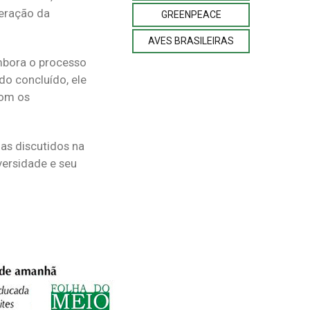
peração da
GREENPEACE
AVES BRASILEIRAS
embora o processo
do concluído, ele
com os
as discutidos na
versidade e seu