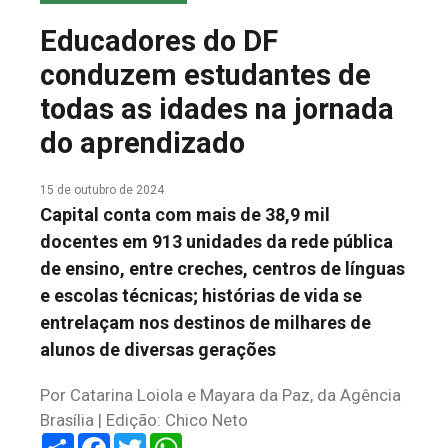
COLUNA DO MEIO
Educadores do DF
FALE CONOSCO
conduzem estudantes de
todas as idades na jornada
do aprendizado
15 de outubro de 2024
Capital conta com mais de 38,9 mil
docentes em 913 unidades da rede pública
de ensino, entre creches, centros de línguas
e escolas técnicas; histórias de vida se
entrelaçam nos destinos de milhares de
alunos de diversas gerações
Por Catarina Loiola e Mayara da Paz, da Agência
Brasília | Edição: Chico Neto
Share
Facebook
Twitter
WhatsApp