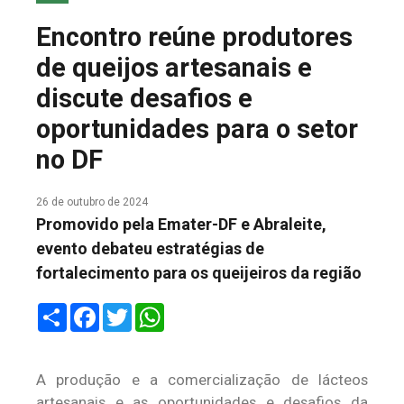
COLUNA DO MEIO
Encontro reúne produtores
FALE CONOSCO
de queijos artesanais e
discute desafios e
oportunidades para o setor
no DF
26 de outubro de 2024
Promovido pela Emater-DF e Abraleite,
evento debateu estratégias de
fortalecimento para os queijeiros da região
Share
Facebook
Twitter
WhatsApp
A produção e a comercialização de lácteos
artesanais e as oportunidades e desafios da