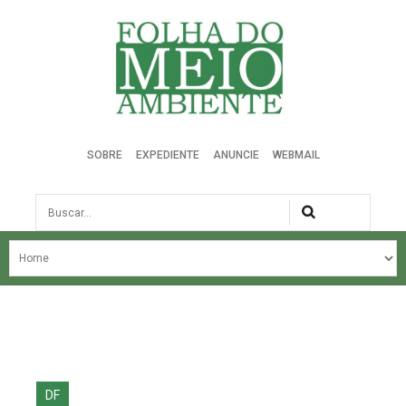
Folha do Meio Ambiente
SOBRE
EXPEDIENTE
ANUNCIE
WEBMAIL
Busca
NOSSA HISTÓRIA
ÚLTIMAS NOTÍCIAS
EDIÇÃO DO MÊS
EDIÇÕES ANTERIORES
DF