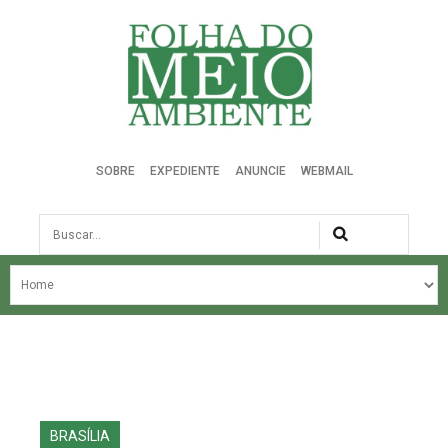
Folha do Meio Ambiente
SOBRE
EXPEDIENTE
ANUNCIE
WEBMAIL
Busca
NOSSA HISTÓRIA
ÚLTIMAS NOTÍCIAS
EDIÇÃO DO MÊS
EDIÇÕES ANTERIORES
BRASÍLIA