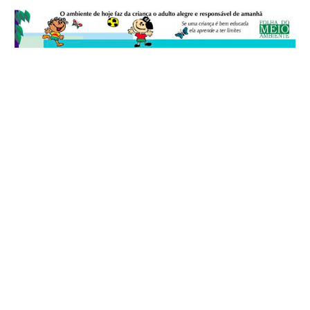
© 2026
Folha do Meio Ambiente
é uma publicação da Folha do Meio
Ambiente Cultura Viva Editora Ltda
SRTV Sul, Quadra 701 Conjunto D, Bloco A, Sala 717 - CEP 70.340-000 -
Asa Sul - Brasília/DF - Brasil.
EXPEDIENTE
ANUNCIE
WEBMAIL