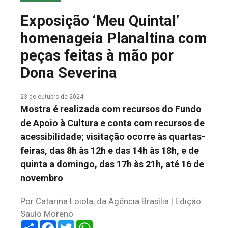
COLUNA DO MEIO
Exposição ‘Meu Quintal’
FALE CONOSCO
homenageia Planaltina com
peças feitas à mão por
Dona Severina
23 de outubro de 2024
Mostra é realizada com recursos do Fundo
de Apoio à Cultura e conta com recursos de
acessibilidade; visitação ocorre às quartas-
feiras, das 8h às 12h e das 14h às 18h, e de
quinta a domingo, das 17h às 21h, até 16 de
novembro
Por Catarina Loiola, da Agência Brasília | Edição:
Saulo Moreno
Share
Facebook
Twitter
WhatsApp