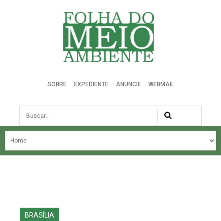
Folha do Meio Ambiente
SOBRE
EXPEDIENTE
ANUNCIE
WEBMAIL
Busca
NOSSA HISTÓRIA
ÚLTIMAS NOTÍCIAS
EDIÇÃO DO MÊS
EDIÇÕES ANTERIORES
BRASÍLIA