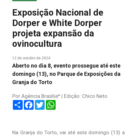
COLUNA DO MEIO
Exposição Nacional de
FALE CONOSCO
Dorper e White Dorper
projeta expansão da
ovinocultura
12 de outubro de 2024
Aberto no dia 8, evento prossegue até este
domingo (13), no Parque de Exposições da
Granja do Torto
Por Agência Brasília* | Edição: Chico Neto
Share
Facebook
Twitter
WhatsApp
Na Granja do Torto, vai até este domingo (13) a