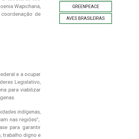
Joenia Wapichana,
GREENPEACE
a coordenação de
AVES BRASILEIRAS
ederal e a ocupar
eres Legislativo,
na para viabilizar
ígenas.
idades indígenas,
uam nas regiões”,
se para garantir
 trabalho digno e