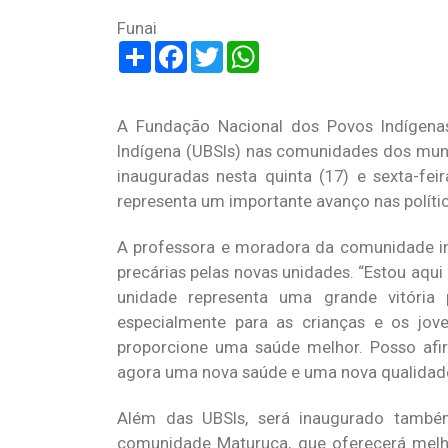
Funai
Share
Facebook
Twitter
WhatsApp
A Fundação Nacional dos Povos Indígena
Indígena (UBSIs) nas comunidades dos munic
inauguradas nesta quinta (17) e sexta-fe
representa um importante avanço nas polític
A professora e moradora da comunidade ind
precárias pelas novas unidades. “Estou aqu
unidade representa uma grande vitória 
especialmente para as crianças e os jo
proporcione uma saúde melhor. Posso af
agora uma nova saúde e uma nova qualidad
Além das UBSIs, será inaugurado também
comunidade Maturuca, que oferecerá melho