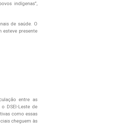
ovos indígenas”,
nais de saúde. O
m esteve presente
culação entre as
 o DSEI-Leste de
ativas como essas
nciais cheguem às