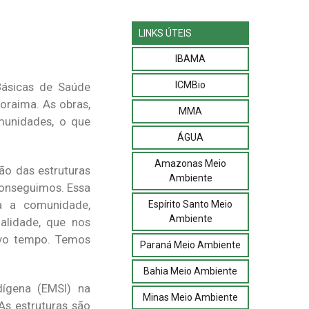
LINKS ÚTEIS
IBAMA
ICMBio
Básicas de Saúde
oraima. As obras,
MMA
munidades, o que
ÁGUA
Amazonas Meio
ão das estruturas
Ambiente
conseguimos. Essa
ra a comunidade,
Espírito Santo Meio
Ambiente
alidade, que nos
ovo tempo. Temos
Paraná Meio Ambiente
Bahia Meio Ambiente
dígena (EMSI) na
Minas Meio Ambiente
s estruturas são