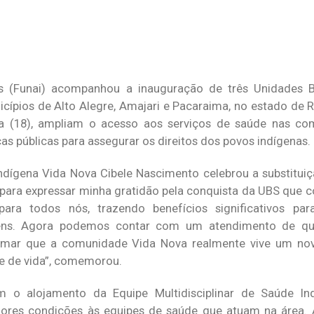
s (Funai) acompanhou a inauguração de três Unidades 
ípios de Alto Alegre, Amajari e Pacaraima, no estado de R
ira (18), ampliam o acesso aos serviços de saúde nas co
as públicas para assegurar os direitos dos povos indígenas.
ígena Vida Nova Cibele Nascimento celebrou a substituiç
i para expressar minha gratidão pela conquista da UBS que 
para todos nós, trazendo benefícios significativos pa
vens. Agora podemos contar com um atendimento de qu
irmar que a comunidade Vida Nova realmente vive um n
e de vida”, comemorou.
 o alojamento da Equipe Multidisciplinar de Saúde In
res condições às equipes de saúde que atuam na área. A