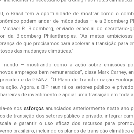
, o Brasil tem a oportunidade de mostrar como o com
conômico podem andar de mãos dadas – e a Bloomberg Phi
e Michael R. Bloomberg, enviado especial do secretário-
r da Bloomberg Philanthropies. “As metas ambiciosas
erança de que precisamos para acelerar a transição para en
ustosos das mudanças climáticas.”
o mundo – mostrando como a ação sobre emissões pod
r novos empregos bem remunerados”, disse Mark Carney, en
-presidente da GFANZ. “O Plano de Transformação Ecológi
ara ação. Agora, a BIP reunirá os setores público e privad
 barreiras de investimento e apoiar uma transição em toda 
seia-se nos
esforços
anunciados anteriormente neste ano p
s de transição dos setores público e privado, integrar cami
escala e garantir o uso eficaz dos recursos para promo
rno brasileiro, incluindo os planos de transição climática 