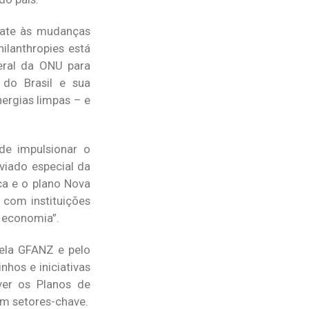
bate às mudanças
lanthropies está
geral da ONU para
 do Brasil e sua
ergias limpas – e
e impulsionar o
viado especial da
ca e o plano Nova
o com instituições
a economia”.
ela GFANZ e pelo
nhos e iniciativas
ver os Planos de
em setores-chave.