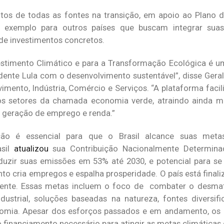
ntos de todas as fontes na transição, em apoio ao Plano
e exemplo para outros países que buscam integrar sua
 de investimentos concretos.
vestimento Climático e para a Transformação Ecológica é
ente Lula com o desenvolvimento sustentável”, disse Geral
imento, Indústria, Comércio e Serviços. “A plataforma facil
os setores da chamada economia verde, atraindo ainda ma
a geração de emprego e renda.”
nsição é essencial para que o Brasil alcance suas met
asil
atualizou
sua Contribuição Nacionalmente Determina
duzir suas emissões em 53% até 2030, e potencial para se 
nto cria empregos e espalha prosperidade. O país está fina
ente. Essas metas incluem o foco de combater o desmat
ndustrial, soluções baseadas na natureza, fontes diversif
onomia. Apesar dos esforços passados e em andamento, os 
financiamento necessário para atingir as metas climáticas 