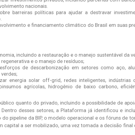
volvimento nacionais.
obre barreiras políticas para ajudar a destravar investi
.
nvolvimento e financiamento climático do Brasil em suas pr
omia, incluindo a restauração e o manejo sustentável da ve
regenerativa e o manejo de resíduos;
os esforços de descarbonização em setores como aço, alu
 verdes;
zar energia solar off-grid, redes inteligentes, indústrias
ioinsumos agrícolas, hidrogênio de baixo carbono, eficiê
úblico quanto do privado, incluindo a possibilidade de apo
 Dentro desses setores, a Plataforma já identificou e inclu
o do pipeline da BIP, o modelo operacional e os fóruns de t
m capital a ser mobilizado, uma vez tomada a decisão final