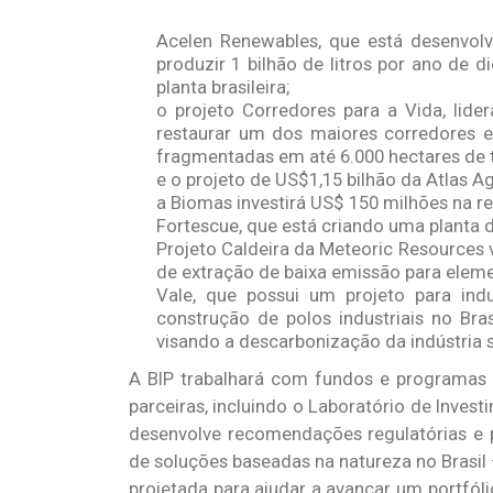
Acelen Renewables, que está desenvol
produzir 1 bilhão de litros por ano de 
planta brasileira;
o projeto Corredores para a Vida, lid
restaurar um dos maiores corredores ec
fragmentadas em até 6.000 hectares de 
e o projeto de US$1,15 bilhão da Atlas Agr
a Biomas investirá US$ 150 milhões na r
Fortescue, que está criando uma planta d
Projeto Caldeira da Meteoric Resources 
de extração de baixa emissão para elemen
Vale, que possui um projeto para ind
construção de polos industriais no Bra
visando a descarbonização da indústria s
A BIP trabalhará com fundos e programas 
parceiras, incluindo o Laboratório de Invest
desenvolve recomendações regulatórias e 
de soluções baseadas na natureza no Brasil –
projetada para ajudar a avançar um portfól