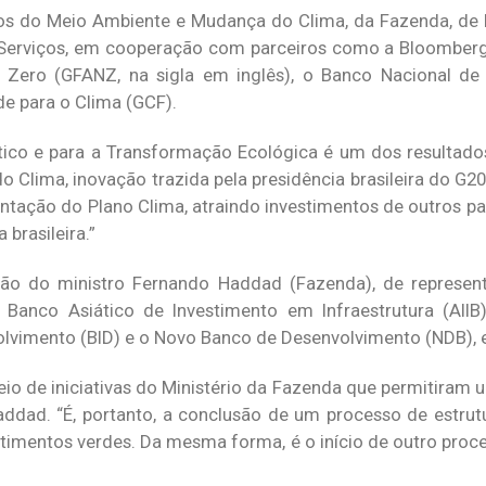
rios do Meio Ambiente e Mudança do Clima, da Fazenda, de 
 Serviços, em cooperação com parceiros como a Bloomberg 
 Zero (GFANZ, na sigla em inglês), o Banco Nacional de
e para o Clima (GCF).
ático e para a Transformação Ecológica é um dos resultado
Clima, inovação trazida pela presidência brasileira do G20”
entação do Plano Clima, atraindo investimentos de outros pa
brasileira.”
ção do ministro Fernando Haddad (Fazenda), de represen
 Banco Asiático de Investimento em Infraestrutura (AIIB
lvimento (BID) e o Novo Banco de Desenvolvimento (NDB), e
eio de iniciativas do Ministério da Fazenda que permitiram 
Haddad. “É, portanto, a conclusão de um processo de estru
estimentos verdes. Da mesma forma, é o início de outro proc