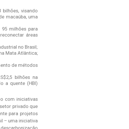
bilhões, visando
ir de macaúba, uma
$ 95 milhões para
 reconectar áreas
ustrial no Brasil;
a Mata Atlântica;
imento de métodos
S$2,5 bilhões na
do a quente (HBI)
 com iniciativas
 setor privado que
nte para projetos
l – uma iniciativa
a descarbonização