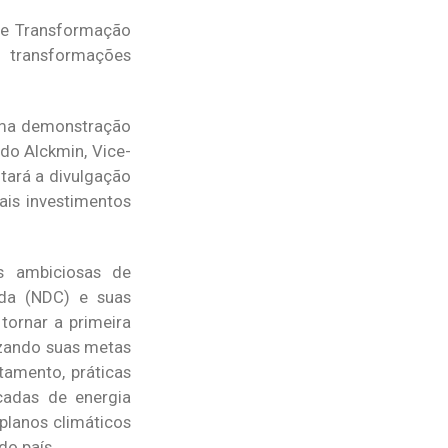
 de Transformação
s transformações
 uma demonstração
do Alckmin, Vice-
itará a divulgação
is investimentos
as ambiciosas de
da (NDC) e suas
tornar a primeira
lizando suas metas
amento, práticas
icadas de energia
planos climáticos
do país.