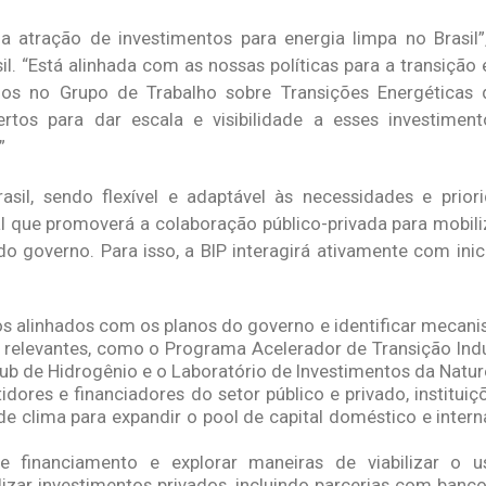
 atração de investimentos para energia limpa no Brasil”
sil. “Está alinhada com as nossas políticas para a transição 
mos no Grupo de Trabalho sobre Transições Energéticas
tos para dar escala e visibilidade a esses investiment
”
sil, sendo flexível e adaptável às necessidades e prior
al que promoverá a colaboração público-privada para mobili
 governo. Para isso, a BIP interagirá ativamente com inici
tos alinhados com os planos do governo e identificar mecan
s relevantes, como o Programa Acelerador de Transição Indust
ub de Hidrogênio e o Laboratório de Investimentos da Nature
ores e financiadores do setor público e privado, instituiç
e clima para expandir o pool de capital doméstico e intern
e financiamento e explorar maneiras de viabilizar o u
lizar investimentos privados, incluindo parcerias com banco