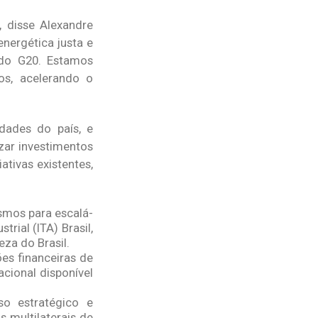
, disse Alexandre
energética justa e
 do G20. Estamos
os, acelerando o
idades do país, e
zar investimentos
ativas existentes,
ismos para escalá-
rial (ITA) Brasil,
za do Brasil.
ões financeiras de
acional disponível
so estratégico e
s multilaterais de