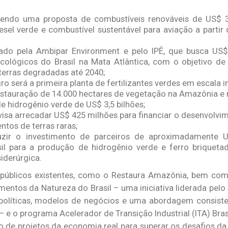
vendo uma proposta de combustíveis renováveis de US$ 3 
diesel verde e combustível sustentável para aviação a part
erado pela Ambipar Environment e pelo IPÊ, que busca US
ológicos do Brasil na Mata Atlântica, com o objetivo de
terras degradadas até 2040;
o será a primeira planta de fertilizantes verdes em escala ind
estauração de 14.000 hectares de vegetação na Amazônia e n
e hidrogênio verde de US$ 3,5 bilhões;
visa arrecadar US$ 425 milhões para financiar o desenvolv
tos de terras raras;
uzir o investimento de parceiros de aproximadamente U
sil para a produção de hidrogênio verde e ferro briqueta
iderúrgica.
públicos existentes, como o Restaura Amazônia, bem como
imentos da Natureza do Brasil – uma iniciativa liderada pelo
políticas, modelos de negócios e uma abordagem consiste
 e o programa Acelerador de Transição Industrial (ITA) Brasi
io de projetos da economia real para superar os desafios d