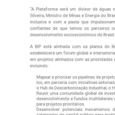
“A Plataforma será um divisor de águas na
Silveira, Ministro de Minas e Energia do Bra
inclusiva e com a pauta que impulsiona
confiantes de que temos os parceiros cer
desenvolvimento socioeconômico do Brasil.
A BIP está alinhada com os planos do Bra
estabelecerá um fórum global e intersetori
em projetos alinhados com as prioridades do
incluindo:
Mapear e priorizar os pipelines de proje
los, em parceria com iniciativas setoriai
o Hub de Descarbonização Industrial, o H
Reunir uma comunidade global de investid
desenvolvimento e fundos multilaterais d
para projetos prioritários.
Desenvolver potenciais mecanismos d
catalisador do capital público para mobi