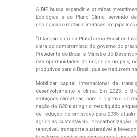
A BIP busca expandir e otimizar investime
Ecológica e ao Plano Clima, servindo d
ecológicas e metas climáticas em pipelines
“O lançamento da Plataforma Brasil de In
clara do compromisso do governo do presid
Presidente do Brasil e Ministro do Desenvolv
das oportunidades de negócios no país, n
produtivos para o Brasil, que se traduzem n
Mobilizar capital internacional de tra
desenvolvimento e clima. Em 2023, o Br
ambições climáticas, com o objetivo de re
nação do G20 a atingir o zero líquido enqua
de redução de emissões para 2035 atualm
agrícolas sustentáveis, descarbonização i
renovável, transporte sustentável e bioec
brasileiros receberam apenas uma fração do 