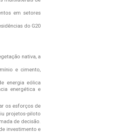
mentos em setores
esidências do G20
getação nativa, a
mínio e cimento,
 de energia eólica
ncia energética e
iar os esforços de
iu projetos-piloto
omada de decisão.
 de investimento e