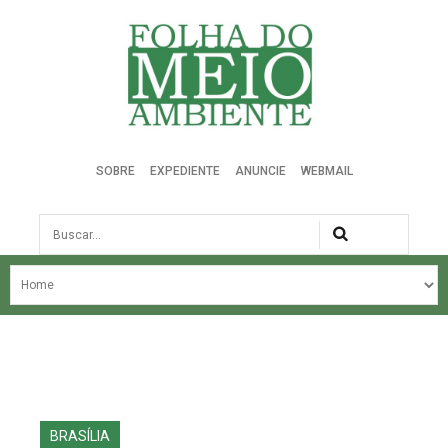
Folha do Meio Ambiente
SOBRE
EXPEDIENTE
ANUNCIE
WEBMAIL
Busca
NOSSA HISTÓRIA
ÚLTIMAS NOTÍCIAS
EDIÇÃO DO MÊS
EDIÇÕES ANTERIORES
BRASÍLIA