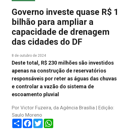
COLUNA DO MEIO
Governo investe quase R$ 1
FALE CONOSCO
bilhão para ampliar a
capacidade de drenagem
das cidades do DF
8 de outubro de 2024
Deste total, R$ 230 milhões são investidos
apenas na construção de reservatórios
responsáveis por reter as águas das chuvas
e controlar a vazão do sistema de
escoamento pluvial
Por Victor Fuzeira, da Agência Brasília | Edição:
Saulo Moreno
Share
Facebook
Twitter
WhatsApp