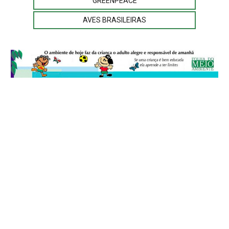
GREENPEACE
AVES BRASILEIRAS
© 2026
Folha do Meio Ambiente
é uma publicação da Folha do Meio
Ambiente Cultura Viva Editora Ltda
SRTV Sul, Quadra 701 Conjunto D, Bloco A, Sala 717 - CEP 70.340-000 -