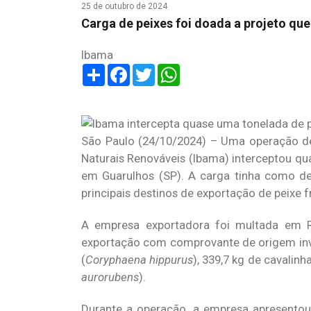
25 de outubro de 2024
Carga de peixes foi doada a projeto que
Ibama
Share
Facebook
Twitter
WhatsApp
São Paulo (24/10/2024) – Uma operação de 
Naturais Renováveis (Ibama) interceptou qu
em Guarulhos (SP). A carga tinha como de
principais destinos de exportação de peixe f
A empresa exportadora foi multada em R$
exportação com comprovante de origem invál
(
Coryphaena hippurus
), 339,7 kg de cavalinh
aurorubens
).
Durante a operação, a empresa apresento