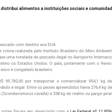
 distribui alimentos a instituições sociais e comunida
rotina realizada pelo Instituto Brasileiro do Meio Ambien
ase uma tonelada de pescado ilegal no Aeroporto Internacio
stino os Estados Unidos. O país, juntamente com o Reino
resco e congelado brasileiro.
 95.782,00 por transportar e comercializar 954,1 kg d
ido e ilegal. Entre os peixes apreendidos havia 276,4 kg 
a (S
comberomorus cavalla
) e 338 kg de realito ou pargo-pira
u notas fiscais em desacordo com a
Lei Federal nº 11.959