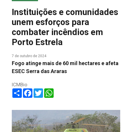
COLUNA DO MEIO
Instituições e comunidades
FALE CONOSCO
unem esforços para
combater incêndios em
Porto Estrela
7 de outubro de 2024
Fogo atinge mais de 60 mil hectares e afeta
ESEC Serra das Araras
ICMBio
Share
Facebook
Twitter
WhatsApp