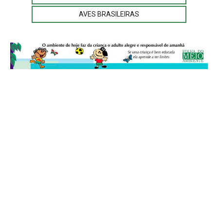
AVES BRASILEIRAS
© 2026
Folha do Meio Ambiente
é uma publicação da Folha do Meio
Ambiente Cultura Viva Editora Ltda
SRTV Sul, Quadra 701 Conjunto D, Bloco A, Sala 717 - CEP 70.340-000 -