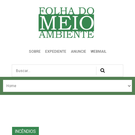
Folha do Meio Ambiente
SOBRE
EXPEDIENTE
ANUNCIE
WEBMAIL
Busca
NOSSA HISTÓRIA
ÚLTIMAS NOTÍCIAS
EDIÇÃO DO MÊS
EDIÇÕES ANTERIORES
INCÊNDIOS