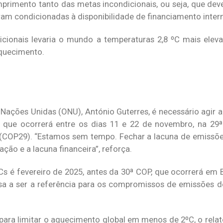
mprimento tanto das metas incondicionais, ou seja, que de
am condicionadas à disponibilidade de financiamento intern
ionais levaria o mundo a temperaturas 2,8 ºC mais eleva
aquecimento.
 Nações Unidas (ONU), António Guterres, é necessário agir
que ocorrerá entre os dias 11 e 22 de novembro, na 29ª
COP29). “Estamos sem tempo. Fechar a lacuna de emissões
ção e a lacuna financeira”, reforça.
s é fevereiro de 2025, antes da 30ª COP, que ocorrerá em 
ssa a ser a referência para os compromissos de emissões d
ara limitar o aquecimento global em menos de 2ºC, o relató