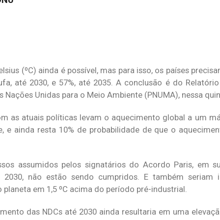
sius (ºC) ainda é possível, mas para isso, os países preci
ufa, até 2030, e 57%, até 2035. A conclusão é do Relatóri
 Nações Unidas para o Meio Ambiente (PNUMA), nessa quint
m as atuais políticas levam o aquecimento global a um m
e, e ainda resta 10% de probabilidade de que o aquecime
os assumidos pelos signatários do Acordo Paris, em su
 2030, não estão sendo cumpridos. E também seriam in
planeta em 1,5 ºC acima do período pré-industrial.
rimento das NDCs até 2030 ainda resultaria em uma elevaç