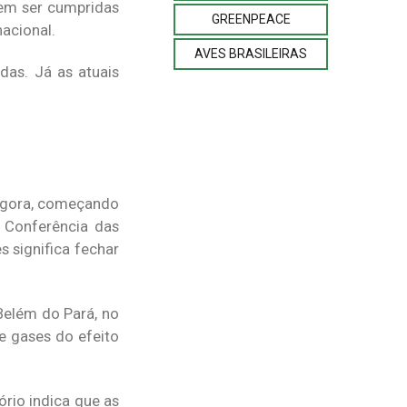
vem ser cumpridas
GREENPEACE
acional.
AVES BRASILEIRAS
das. Já as atuais
 agora, começando
 Conferência das
 significa fechar
Belém do Pará, no
e gases do efeito
rio indica que as