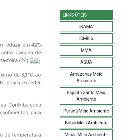
LINKS ÚTEIS
IBAMA
ICMBio
sam reduzir em 42%
MMA
o sobre Lacuna de
a-feira (24).
ÁGUA
Amazonas Meio
áximo de 3,1°C ao
Ambiente
nto possa exceder
Espírito Santo Meio
Ambiente
as Contribuições
Paraná Meio Ambiente
suficientes para
Bahia Meio Ambiente
ão de temperatura
Minas Meio Ambiente