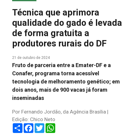
COLUNA DO MEIO
Técnica que aprimora
FALE CONOSCO
qualidade do gado é levada
de forma gratuita a
produtores rurais do DF
21 de outubro de 2024
Fruto de parceria entre a Emater-DF e a
Conafer, programa torna acessível
tecnologia de melhoramento genético; em
dois anos, mais de 900 vacas já foram
inseminadas
Por Fernando Jordão, da Agência Brasília |
Edição: Chico Neto
Share
Facebook
Twitter
WhatsApp