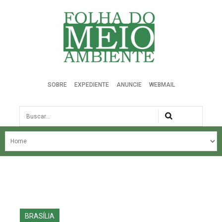
Folha do Meio Ambiente
SOBRE
EXPEDIENTE
ANUNCIE
WEBMAIL
Busca
NOSSA HISTÓRIA
ÚLTIMAS NOTÍCIAS
EDIÇÃO DO MÊS
EDIÇÕES ANTERIORES
BRASÍLIA