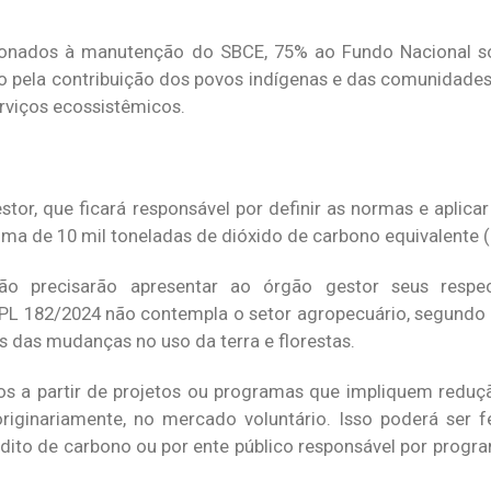
cionados à manutenção do SBCE, 75% ao Fundo Nacional 
pela contribuição dos povos indígenas e das comunidades 
rviços ecossistêmicos.
or, que ficará responsável por definir as normas e aplicar
ima de 10 mil toneladas de dióxido de carbono equivalente 
ão precisarão apresentar ao órgão gestor seus respe
O PL 182/2024 não contempla o setor agropecuário, segundo
as das mudanças no uso da terra e florestas.
dos a partir de projetos ou programas que impliquem redu
iginariamente, no mercado voluntário. Isso poderá ser f
dito de carbono ou por ente público responsável por program