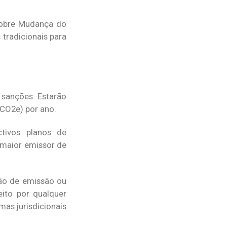
sobre Mudança do
tradicionais para
 sanções. Estarão
(CO2e) por ano.
ctivos planos de
 maior emissor de
ção de emissão ou
eito por qualquer
as jurisdicionais