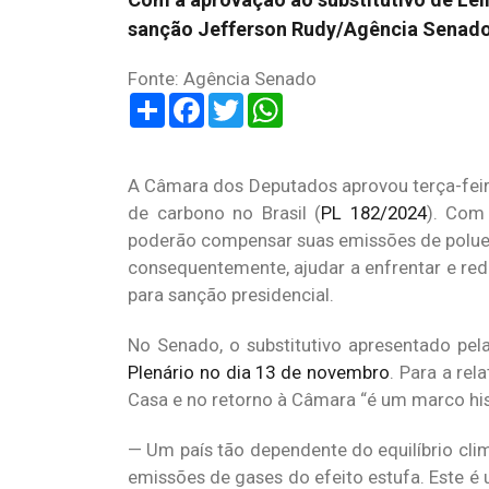
sanção Jefferson Rudy/Agência Senad
Fonte: Agência Senado
Share
Facebook
Twitter
WhatsApp
A Câmara dos Deputados aprovou terça-feira
de carbono no Brasil (
PL 182/2024
). Com
poderão compensar suas emissões de poluent
consequentemente, ajudar a enfrentar e re
para sanção presidencial.
No Senado, o substitutivo apresentado pe
Plenário no dia 13 de novembro
. Para a re
Casa e no retorno à Câmara “é um marco hist
— Um país tão dependente do equilíbrio cli
emissões de gases do efeito estufa. Este é