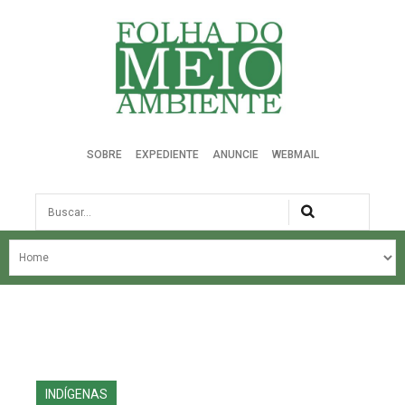
Folha do Meio Ambiente
SOBRE
EXPEDIENTE
ANUNCIE
WEBMAIL
Busca
NOSSA HISTÓRIA
ÚLTIMAS NOTÍCIAS
EDIÇÃO DO MÊS
EDIÇÕES ANTERIORES
INDÍGENAS